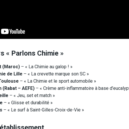
s « Parlons Chimie »
t (Maroc)
– « La Chimie au galop ! »
ie de Lille
– « La crevette marque son SC »
 Toulouse
– « La Chimie et le sport automobile »
n (Rabat – AEFE)
– « Crème anti-inflammatoire à base d’eucalyp
ille
– « Jeu, set et match »
pe
– « Glisse et durabilité »
es
– « Le surf à Saint-Gilles-Croix-de-Vie »
l’établissement