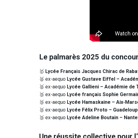
Le palmarès 2025 du concour
🥇
Lycée Français Jacques Chirac de Raba
🥈 ex-aequo
Lycée Gustave Eiffel – Académ
🥈 ex-aequo
Lycée Gallieni – Académie de
🥉 ex-aequo
Lycée français Sophie Germai
🥉 ex-aequo
Lycée Hamaskaine – Aix-Marse
🥉 ex-aequo
Lycée Félix Proto – Guadelou
🥉 ex-aequo
Lycée Adeline Boutain – Nant
Une réussite collective pour 