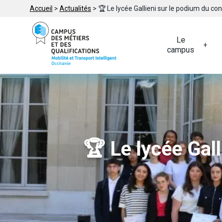
Accueil
>
Actualités
>
🏆 Le lycée Gallieni sur le podium du co
Le
campus
🏆 Le lycée Gal