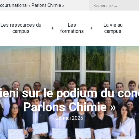
ncours national « Parlons Chimie »
Les ressources du
Les
La vie au
campus
formations
campus
lieni sur le podium du con
Parlons Chimie »
26 mai 2025