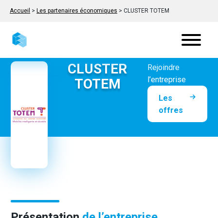
Accueil
>
Les partenaires économiques
>
CLUSTER TOTEM
CLUSTER
Rejoindre
l’entreprise
TOTEM
Les
offres
Présentation
de l’entreprise