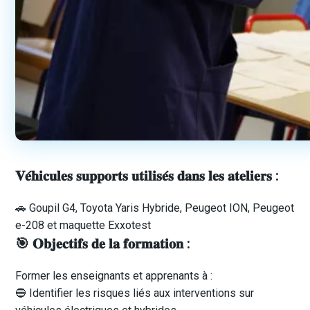
𝐕𝐞́𝐡𝐢𝐜𝐮𝐥𝐞𝐬 𝐬𝐮𝐩𝐩𝐨𝐫𝐭𝐬 𝐮𝐭𝐢𝐥𝐢𝐬𝐞́𝐬 𝐝𝐚𝐧𝐬 𝐥𝐞𝐬 𝐚𝐭𝐞𝐥𝐢𝐞𝐫𝐬 :
🚗 Goupil G4, Toyota Yaris Hybride, Peugeot ION, Peugeot
e-208 et maquette Exxotest
🎯 𝐎𝐛𝐣𝐞𝐜𝐭𝐢𝐟𝐬 𝐝𝐞 𝐥𝐚 𝐟𝐨𝐫𝐦𝐚𝐭𝐢𝐨𝐧 :
Former les enseignants et apprenants à :
🔵 Identifier les risques liés aux interventions sur