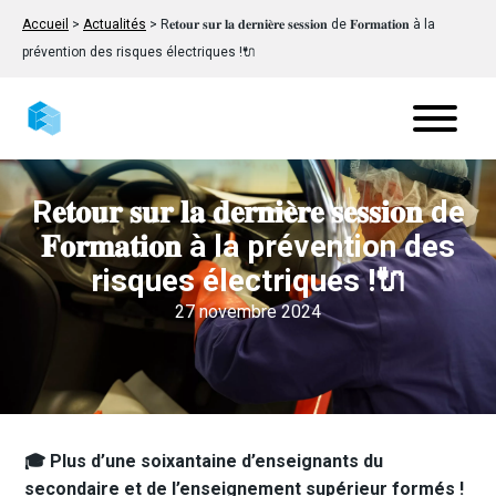
Accueil
>
Actualités
>
R𝐞𝐭𝐨𝐮𝐫 𝐬𝐮𝐫 𝐥𝐚 𝐝𝐞𝐫𝐧𝐢𝐞̀𝐫𝐞 𝐬𝐞𝐬𝐬𝐢𝐨𝐧 de 𝐅𝐨𝐫𝐦𝐚𝐭𝐢𝐨𝐧 à la
prévention des risques électriques !🔌
R𝐞𝐭𝐨𝐮𝐫 𝐬𝐮𝐫 𝐥𝐚 𝐝𝐞𝐫𝐧𝐢𝐞̀𝐫𝐞 𝐬𝐞𝐬𝐬𝐢𝐨𝐧 de
𝐅𝐨𝐫𝐦𝐚𝐭𝐢𝐨𝐧 à la prévention des
risques électriques !🔌
27 novembre 2024
🎓 Plus d’une soixantaine d’enseignants du
secondaire et de l’enseignement supérieur formés !